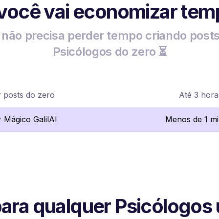
 você vai economizar tem
não precisa perder tempo criando post
Psicólogos do zero ⏳
r posts do zero
Até 3 hora
r Mágico GalilAI
Menos de 1 m
para qualquer Psicólogos u