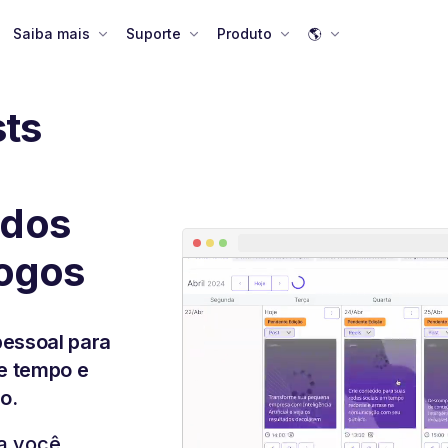
Saiba mais
Suporte
Produto
🌎
ts
ados
logos
pessoal para
e tempo e
o.
ra você