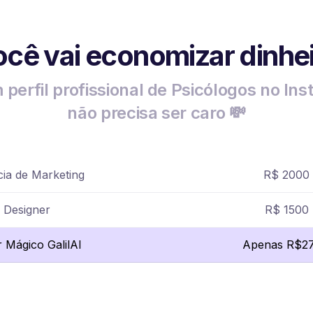
cê vai economizar dinhe
 perfil profissional de Psicólogos no In
não precisa ser caro 💸
ia de Marketing
R$ 2000
Designer
R$ 1500
r Mágico GalilAI
Apenas R$27