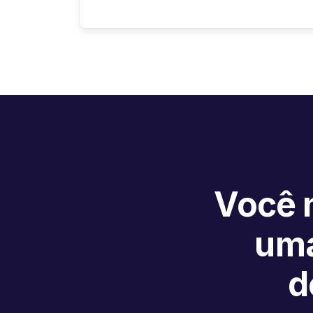
Você n
uma
d