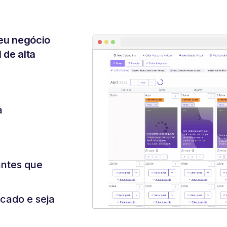
eu negócio
 de alta
a
antes que
cado e seja