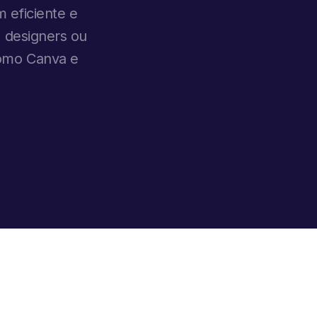
 eficiente e
, designers ou
como Canva e