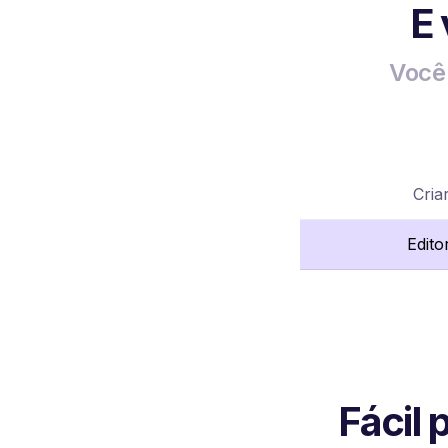
E
Você 
Cria
Edito
Fácil 