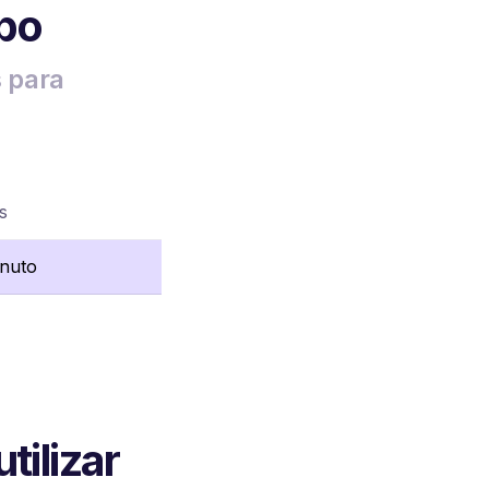
po
s para
s
inuto
tilizar