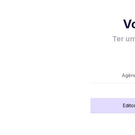
Vo
Ter um
Agênc
Edito