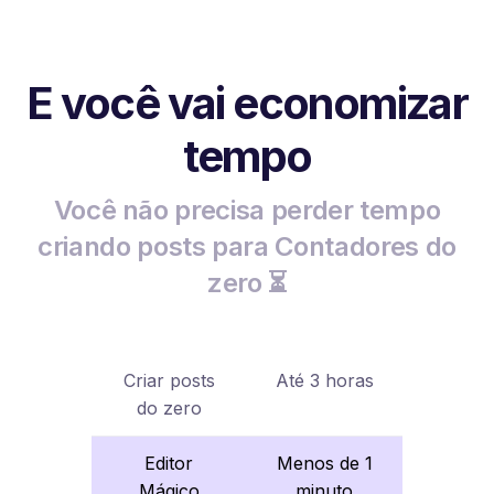
E você vai economizar
tempo
Você não precisa perder tempo
criando posts para Contadores do
zero ⏳
Criar posts
Até 3 horas
do zero
Editor
Menos de 1
Mágico
minuto