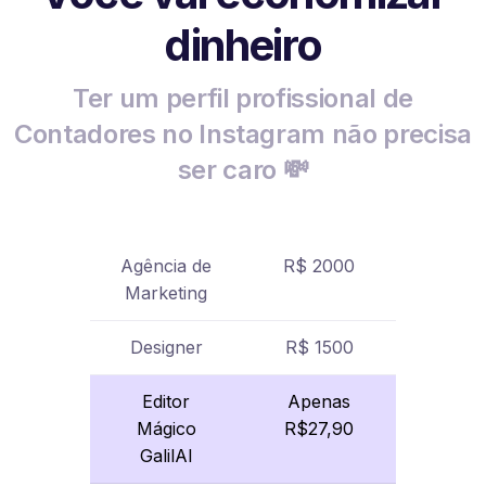
dinheiro
Ter um perfil profissional de
Contadores no Instagram não precisa
ser caro 💸
Agência de
R$ 2000
Marketing
Designer
R$ 1500
Editor
Apenas
Mágico
R$27,90
GalilAI