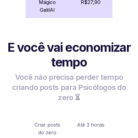
Mágico
R$27,90
GalilAI
E você vai economizar
tempo
Você não precisa perder tempo
criando posts para Psicólogos do
zero ⏳
Criar posts
Até 3 horas
do zero