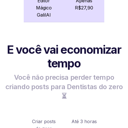
Editor
Apenas
Mágico
R$27,90
GalilAI
E você vai economizar
tempo
Você não precisa perder tempo
criando posts para Dentistas do zero
⏳
Criar posts
Até 3 horas