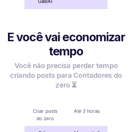
GalilAI
E você vai economizar
tempo
Você não precisa perder tempo
criando posts para Contadores do
zero ⏳
Criar posts
Até 3 horas
do zero