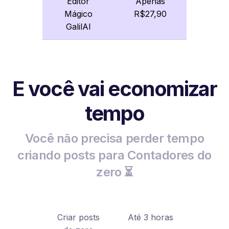
Editor
Apenas
Mágico
R$27,90
GalilAI
E você vai economizar
tempo
Você não precisa perder tempo
criando posts para Contadores do
zero ⏳
Criar posts
Até 3 horas