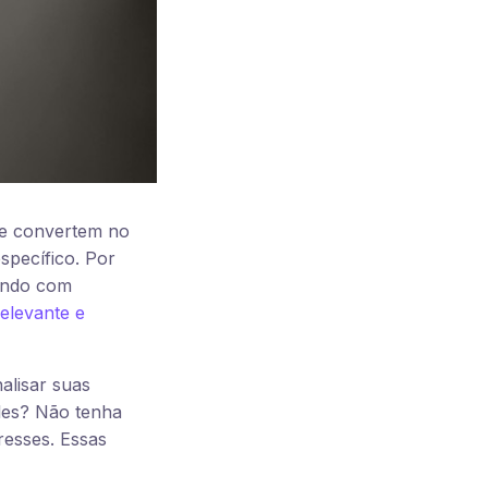
nte convertem no
specífico. Por
dando com
elevante e
alisar suas
les? Não tenha
resses. Essas