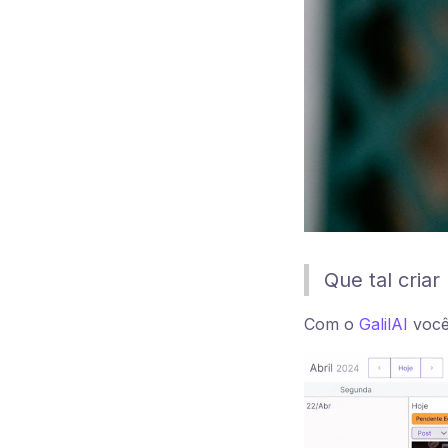
Que tal cria
Com o
GalilAI
você 