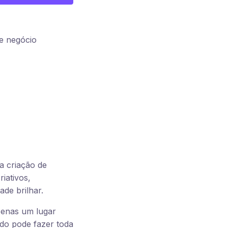
e negócio
na criação de
iativos,
ade brilhar.
penas um lugar
do pode fazer toda