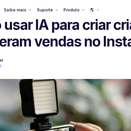
Saiba mais
Suporte
Produto
🌎
usar IA para criar cri
eram vendas no Ins
er
O