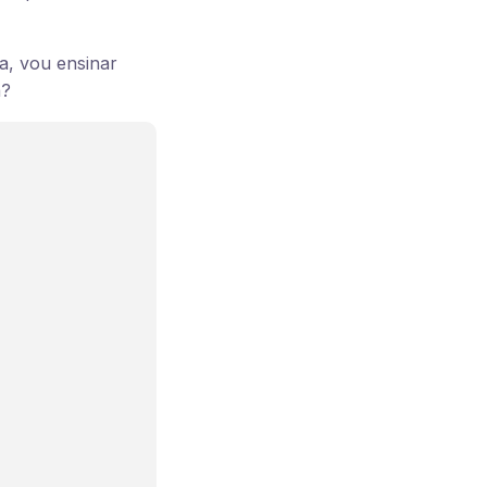
a, vou ensinar
a?