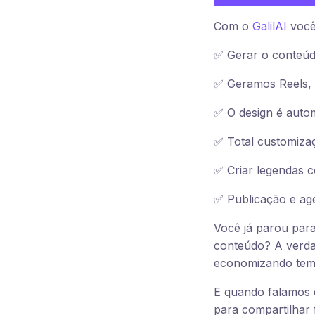
Com o
GalilAI
você
✅ Gerar o conteúd
✅ Geramos Reels, S
✅ O design é auto
✅ Total customizaç
✅ Criar legendas c
✅ Publicação e ag
Você já parou para 
conteúdo? A verdad
economizando tempo
E quando falamos 
para compartilhar