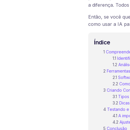
a diferença. Todos
Então, se você que
como usar a IA pa
Índice
Compreende
Identi
Análi
Ferramentas
Softw
Como 
Criando Co
Tipos
Dicas
Testando e
A impo
Ajust
Conclusão