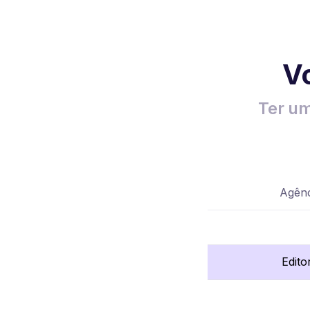
Vo
Ter um
Agênc
Edito