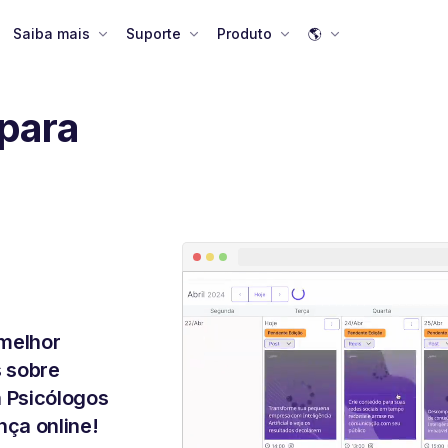
Saiba mais
Suporte
Produto
🌎
para
melhor
s sobre
a Psicólogos
nça online!