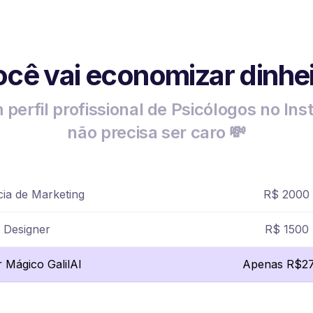
cê vai economizar dinhe
 perfil profissional de Psicólogos no In
não precisa ser caro 💸
ia de Marketing
R$ 2000
Designer
R$ 1500
r Mágico GalilAI
Apenas R$27