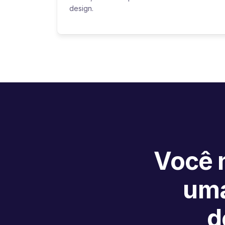
design.
Você n
uma
d