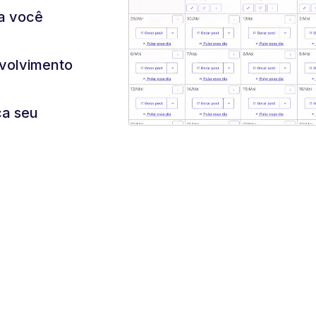
ra você
nvolvimento
ça seu