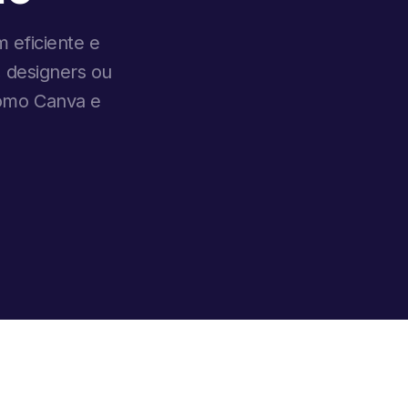
 eficiente e
, designers ou
como Canva e