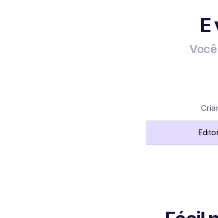
E
Você 
Cria
Edito