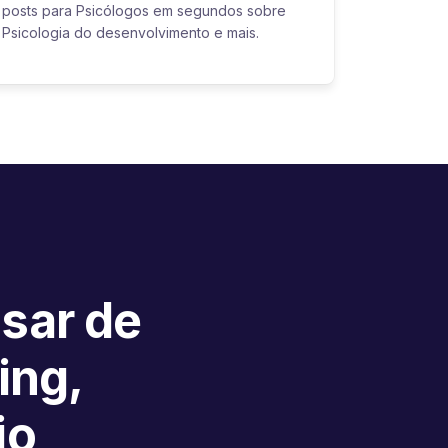
posts para Psicólogos em segundos sobre
Psicologia do desenvolvimento e mais.
isar de
ing,
io