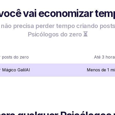
 você vai economizar tem
não precisa perder tempo criando post
Psicólogos do zero ⏳
r posts do zero
Até 3 hora
r Mágico GalilAI
Menos de 1 m