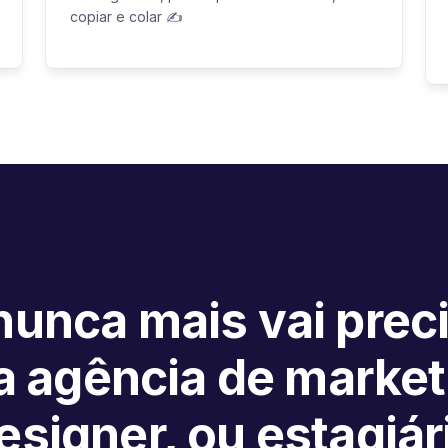
copiar e colar ✍️
unca mais vai prec
 agência de market
esigner, ou estagiár