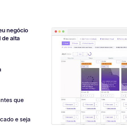
eu negócio
 de alta
a
antes que
cado e seja