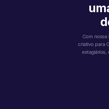
uma
d
Com nossa I
criativo para
estagiários