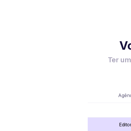
Vo
Ter um
Agênc
Edito