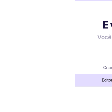
E
Você 
Cria
Edito