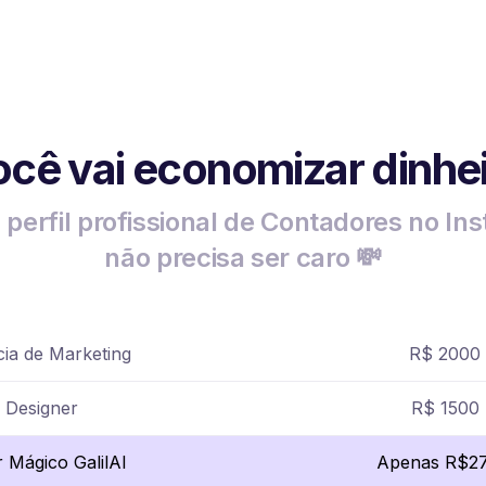
cê vai economizar dinhe
 perfil profissional de Contadores no In
não precisa ser caro 💸
ia de Marketing
R$ 2000
Designer
R$ 1500
r Mágico GalilAI
Apenas R$27