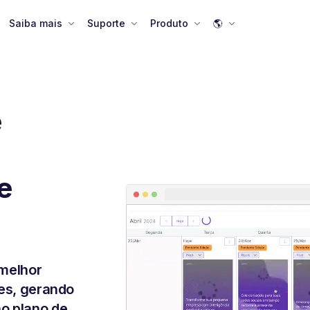
Saiba mais
Suporte
Produto
🌎
e
e
melhor
res, gerando
no plano de