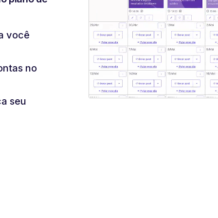
ra você
ontas no
ça seu