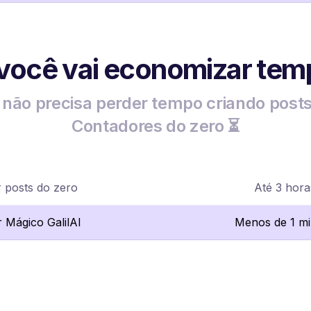
 você vai economizar tem
não precisa perder tempo criando post
Contadores do zero ⏳
r posts do zero
Até 3 hora
r Mágico GalilAI
Menos de 1 m