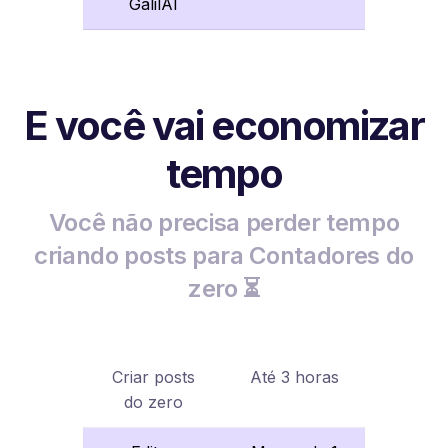
GalilAI
E você vai economizar
tempo
Você não precisa perder tempo
criando posts para Contadores do
zero ⏳
Criar posts
Até 3 horas
do zero