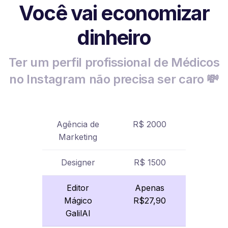
Você vai economizar
dinheiro
Ter um perfil profissional de Médicos
no Instagram não precisa ser caro 💸
Agência de
R$ 2000
Marketing
Designer
R$ 1500
Editor
Apenas
Mágico
R$27,90
GalilAI