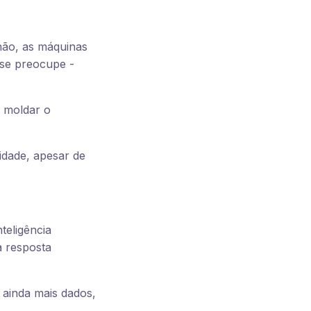
 não, as máquinas
 se preocupe -
e moldar o
lidade, apesar de
teligência
a resposta
 ainda mais dados,