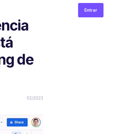
Entrar
ência
stá
ng de
02/2023