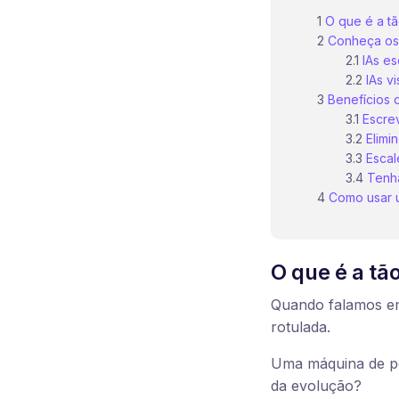
O que é a tã
Conheça os 
IAs es
IAs vi
Benefícios 
Escre
Elimi
Escal
Tenha
Como usar um
O que é a tã
Quando falamos em 
rotulada.
Uma máquina de pe
da evolução?