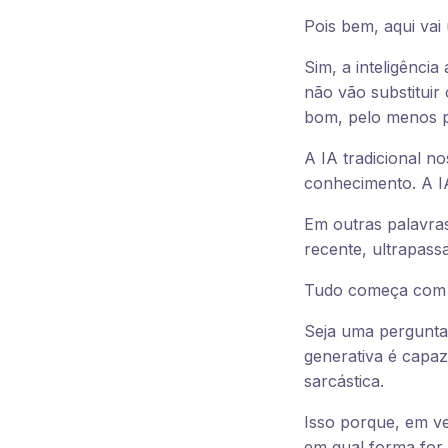
Pois bem, aqui vai
Sim, a inteligência
não vão substituir
bom, pelo menos 
A IA tradicional no
conhecimento. A IA
Em outras palavras,
recente, ultrapass
Tudo começa com u
Seja uma pergunta 
generativa é capa
sarcástica.
Isso porque, em ve
em qual forma for.